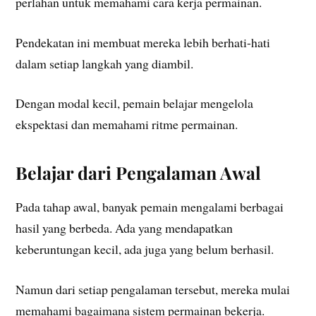
perlahan untuk memahami cara kerja permainan.
Pendekatan ini membuat mereka lebih berhati-hati
dalam setiap langkah yang diambil.
Dengan modal kecil, pemain belajar mengelola
ekspektasi dan memahami ritme permainan.
Belajar dari Pengalaman Awal
Pada tahap awal, banyak pemain mengalami berbagai
hasil yang berbeda. Ada yang mendapatkan
keberuntungan kecil, ada juga yang belum berhasil.
Namun dari setiap pengalaman tersebut, mereka mulai
memahami bagaimana sistem permainan bekerja.