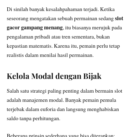
Di sinilah banyak kesalahpahaman terjadi. Ketika
slot
seseorang mengatakan sebuah permainan sedang
gacor gampang menang
, itu biasanya merujuk pada
pengalaman pribadi atau tren sementara, bukan
kepastian matematis. Karena itu, pemain perlu tetap
realistis dalam menilai hasil permainan.
Kelola Modal dengan Bijak
Salah satu strategi paling penting dalam bermain slot
adalah manajemen modal. Banyak pemain pemula
terjebak dalam euforia dan langsung menghabiskan
saldo tanpa perhitungan.
Beberapa prinsip sederhana yang bisa diterapkan: