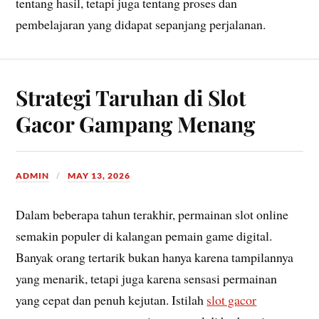
tentang hasil, tetapi juga tentang proses dan
pembelajaran yang didapat sepanjang perjalanan.
Strategi Taruhan di Slot
Gacor Gampang Menang
ADMIN
MAY 13, 2026
Dalam beberapa tahun terakhir, permainan slot online
semakin populer di kalangan pemain game digital.
Banyak orang tertarik bukan hanya karena tampilannya
yang menarik, tetapi juga karena sensasi permainan
yang cepat dan penuh kejutan. Istilah
slot gacor