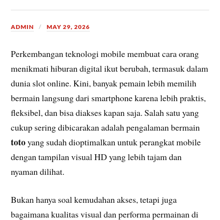
ADMIN
MAY 29, 2026
Perkembangan teknologi mobile membuat cara orang
menikmati hiburan digital ikut berubah, termasuk dalam
dunia slot online. Kini, banyak pemain lebih memilih
bermain langsung dari smartphone karena lebih praktis,
fleksibel, dan bisa diakses kapan saja. Salah satu yang
cukup sering dibicarakan adalah pengalaman bermain
toto
yang sudah dioptimalkan untuk perangkat mobile
dengan tampilan visual HD yang lebih tajam dan
nyaman dilihat.
Bukan hanya soal kemudahan akses, tetapi juga
bagaimana kualitas visual dan performa permainan di