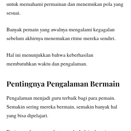
untuk memahami permainan dan menemukan pola yang
sesuai.
Banyak pemain yang awalnya mengalami kegagalan
sebelum akhirnya menemukan ritme mereka sendiri.
Hal ini menunjukkan bahwa keberhasilan
membutuhkan waktu dan pengalaman.
Pentingnya Pengalaman Bermain
Pengalaman menjadi guru terbaik bagi para pemain.
Semakin sering mereka bermain, semakin banyak hal
yang bisa dipelajari.