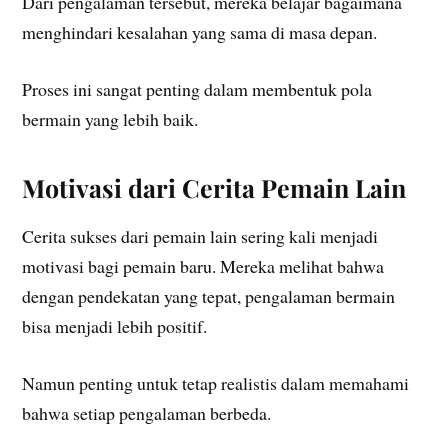
Dari pengalaman tersebut, mereka belajar bagaimana
menghindari kesalahan yang sama di masa depan.
Proses ini sangat penting dalam membentuk pola
bermain yang lebih baik.
Motivasi dari Cerita Pemain Lain
Cerita sukses dari pemain lain sering kali menjadi
motivasi bagi pemain baru. Mereka melihat bahwa
dengan pendekatan yang tepat, pengalaman bermain
bisa menjadi lebih positif.
Namun penting untuk tetap realistis dalam memahami
bahwa setiap pengalaman berbeda.