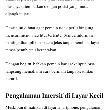
biasanya ditempatkan dengan posisi yang mudah
dijangkau jari.
Desain ini dibuat agar pemain tidak perlu bingung
mencari menu atau fitur tertentu. Semua informasi
penting ditampilkan secara jelas tanpa membuat layar
terasa penuh atau berantakan.
Dengan begitu, bahkan pemain baru sekalipun bisa
langsung memahami cara bermain tanpa kesulitan
berarti.
Pengalaman Imersif di Layar Kecil
Meskipun dimainkan di layar smartphone, pengalaman