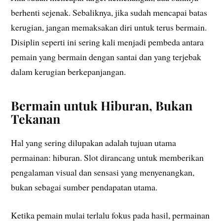
berhenti sejenak. Sebaliknya, jika sudah mencapai batas
kerugian, jangan memaksakan diri untuk terus bermain.
Disiplin seperti ini sering kali menjadi pembeda antara
pemain yang bermain dengan santai dan yang terjebak
dalam kerugian berkepanjangan.
Bermain untuk Hiburan, Bukan
Tekanan
Hal yang sering dilupakan adalah tujuan utama
permainan: hiburan. Slot dirancang untuk memberikan
pengalaman visual dan sensasi yang menyenangkan,
bukan sebagai sumber pendapatan utama.
Ketika pemain mulai terlalu fokus pada hasil, permainan