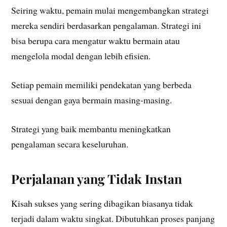
Seiring waktu, pemain mulai mengembangkan strategi
mereka sendiri berdasarkan pengalaman. Strategi ini
bisa berupa cara mengatur waktu bermain atau
mengelola modal dengan lebih efisien.
Setiap pemain memiliki pendekatan yang berbeda
sesuai dengan gaya bermain masing-masing.
Strategi yang baik membantu meningkatkan
pengalaman secara keseluruhan.
Perjalanan yang Tidak Instan
Kisah sukses yang sering dibagikan biasanya tidak
terjadi dalam waktu singkat. Dibutuhkan proses panjang