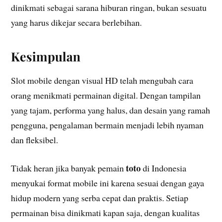
dinikmati sebagai sarana hiburan ringan, bukan sesuatu
yang harus dikejar secara berlebihan.
Kesimpulan
Slot mobile dengan visual HD telah mengubah cara
orang menikmati permainan digital. Dengan tampilan
yang tajam, performa yang halus, dan desain yang ramah
pengguna, pengalaman bermain menjadi lebih nyaman
dan fleksibel.
toto
Tidak heran jika banyak pemain
di Indonesia
menyukai format mobile ini karena sesuai dengan gaya
hidup modern yang serba cepat dan praktis. Setiap
permainan bisa dinikmati kapan saja, dengan kualitas