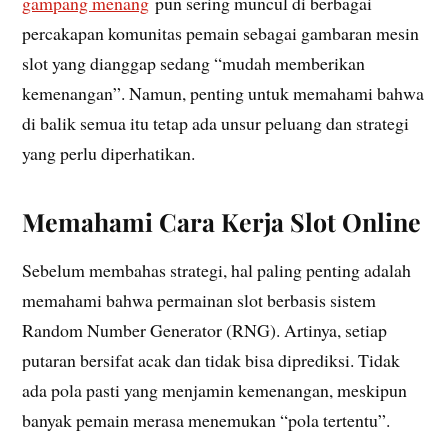
gampang menang
pun sering muncul di berbagai
percakapan komunitas pemain sebagai gambaran mesin
slot yang dianggap sedang “mudah memberikan
kemenangan”. Namun, penting untuk memahami bahwa
di balik semua itu tetap ada unsur peluang dan strategi
yang perlu diperhatikan.
Memahami Cara Kerja Slot Online
Sebelum membahas strategi, hal paling penting adalah
memahami bahwa permainan slot berbasis sistem
Random Number Generator (RNG). Artinya, setiap
putaran bersifat acak dan tidak bisa diprediksi. Tidak
ada pola pasti yang menjamin kemenangan, meskipun
banyak pemain merasa menemukan “pola tertentu”.