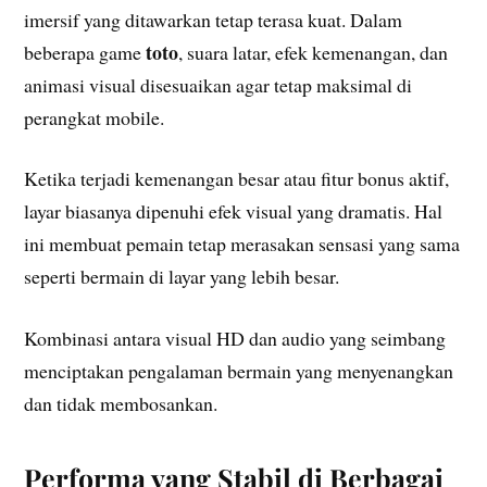
imersif yang ditawarkan tetap terasa kuat. Dalam
toto
beberapa game
, suara latar, efek kemenangan, dan
animasi visual disesuaikan agar tetap maksimal di
perangkat mobile.
Ketika terjadi kemenangan besar atau fitur bonus aktif,
layar biasanya dipenuhi efek visual yang dramatis. Hal
ini membuat pemain tetap merasakan sensasi yang sama
seperti bermain di layar yang lebih besar.
Kombinasi antara visual HD dan audio yang seimbang
menciptakan pengalaman bermain yang menyenangkan
dan tidak membosankan.
Performa yang Stabil di Berbagai