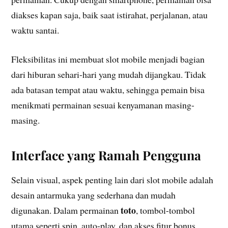
diakses kapan saja, baik saat istirahat, perjalanan, atau
waktu santai.
Fleksibilitas ini membuat slot mobile menjadi bagian
dari hiburan sehari-hari yang mudah dijangkau. Tidak
ada batasan tempat atau waktu, sehingga pemain bisa
menikmati permainan sesuai kenyamanan masing-
masing.
Interface yang Ramah Pengguna
Selain visual, aspek penting lain dari slot mobile adalah
desain antarmuka yang sederhana dan mudah
toto
digunakan. Dalam permainan
, tombol-tombol
utama seperti spin, auto-play, dan akses fitur bonus