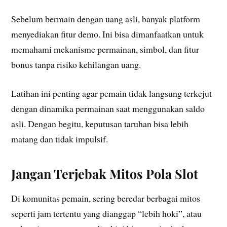
Sebelum bermain dengan uang asli, banyak platform
menyediakan fitur demo. Ini bisa dimanfaatkan untuk
memahami mekanisme permainan, simbol, dan fitur
bonus tanpa risiko kehilangan uang.
Latihan ini penting agar pemain tidak langsung terkejut
dengan dinamika permainan saat menggunakan saldo
asli. Dengan begitu, keputusan taruhan bisa lebih
matang dan tidak impulsif.
Jangan Terjebak Mitos Pola Slot
Di komunitas pemain, sering beredar berbagai mitos
seperti jam tertentu yang dianggap “lebih hoki”, atau