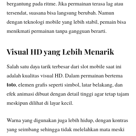
bergantung pada ritme. Jika permainan terasa lag atau
tersendat, suasana bisa langsung berubah. Namun
dengan teknologi mobile yang lebih stabil, pemain bisa
menikmati permainan tanpa gangguan berarti.
Visual HD yang Lebih Menarik
Salah satu daya tarik terbesar dari slot mobile saat ini
adalah kualitas visual HD. Dalam permainan bertema
toto
, elemen grafis seperti simbol, latar belakang, dan
efek animasi dibuat dengan detail tinggi agar tetap tajam
meskipun dilihat di layar kecil.
Warna yang digunakan juga lebih hidup, dengan kontras
yang seimbang sehingga tidak melelahkan mata meski