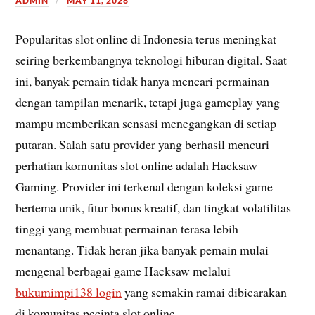
ADMIN
MAY 11, 2026
Popularitas slot online di Indonesia terus meningkat
seiring berkembangnya teknologi hiburan digital. Saat
ini, banyak pemain tidak hanya mencari permainan
dengan tampilan menarik, tetapi juga gameplay yang
mampu memberikan sensasi menegangkan di setiap
putaran. Salah satu provider yang berhasil mencuri
perhatian komunitas slot online adalah Hacksaw
Gaming. Provider ini terkenal dengan koleksi game
bertema unik, fitur bonus kreatif, dan tingkat volatilitas
tinggi yang membuat permainan terasa lebih
menantang. Tidak heran jika banyak pemain mulai
mengenal berbagai game Hacksaw melalui
bukumimpi138 login
yang semakin ramai dibicarakan
di komunitas pecinta slot online.