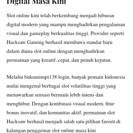
Digital Masa Kini
Slot online kini telah berkembang menjadi hiburan
digital modern yang mampu menghadirkan pengalaman
visual dan gameplay berkualitas tinggi. Provider seperti
Hacksaw Gaming berhasil membawa standar baru
dalam dunia slot online dengan menghadirkan
permainan yang kreatif, cepat, dan penuh kejutan.
Melalui bukumimpi138 login, banyak pemain Indonesia
mulai mengenal berbagai slot volatilitas tinggi yang
menawarkan sensasi bermain lebih intens dan
menghibur. Dengan kombinasi visual modern, fitur
bonus inovatif, dan komunitas aktif, permainan slot
Hacksaw berhasil menjadi salah satu pilihan favorit di
kalangan penggemar slot online masa kini