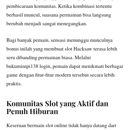
pembicaraan komunitas. Ketika kombinasi tertentu
berhasil muncul, suasana permainan bisa langsung
berubah menjadi sangat menegangkan.
Bagi banyak pemain, sensasi menunggu munculnya
bonus inilah yang membuat slot Hacksaw terasa lebih
seru dibanding permainan biasa. Melalui
bukumimpi138 login, pemain dapat menikmati berbagai
game dengan fitur-fitur modern tersebut secara lebih
praktis.
Komunitas Slot yang Aktif dan
Penuh Hiburan
Keseruan bermain slot online tidak hanya datang dari