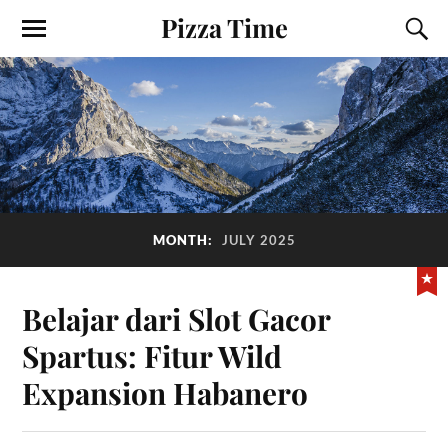
Pizza Time
MONTH:
JULY 2025
Belajar dari Slot Gacor
Spartus: Fitur Wild
Expansion Habanero