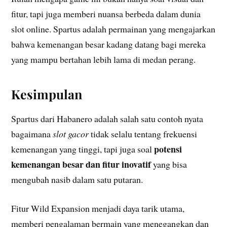
fitur, tapi juga memberi nuansa berbeda dalam dunia
slot online. Spartus adalah permainan yang mengajarkan
bahwa kemenangan besar kadang datang bagi mereka
yang mampu bertahan lebih lama di medan perang.
Kesimpulan
Spartus dari Habanero adalah salah satu contoh nyata
bagaimana
slot gacor
tidak selalu tentang frekuensi
potensi
kemenangan yang tinggi, tapi juga soal
kemenangan besar dan fitur inovatif
yang bisa
mengubah nasib dalam satu putaran.
Fitur Wild Expansion menjadi daya tarik utama,
memberi pengalaman bermain yang menegangkan dan