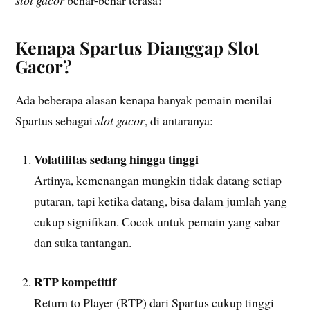
Kenapa Spartus Dianggap Slot
Gacor?
Ada beberapa alasan kenapa banyak pemain menilai
Spartus sebagai
slot gacor
, di antaranya:
Volatilitas sedang hingga tinggi
Artinya, kemenangan mungkin tidak datang setiap
putaran, tapi ketika datang, bisa dalam jumlah yang
cukup signifikan. Cocok untuk pemain yang sabar
dan suka tantangan.
RTP kompetitif
Return to Player (RTP) dari Spartus cukup tinggi