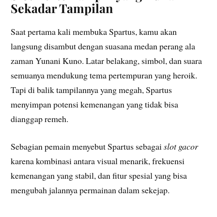
Sekadar Tampilan
Saat pertama kali membuka Spartus, kamu akan
langsung disambut dengan suasana medan perang ala
zaman Yunani Kuno. Latar belakang, simbol, dan suara
semuanya mendukung tema pertempuran yang heroik.
Tapi di balik tampilannya yang megah, Spartus
menyimpan potensi kemenangan yang tidak bisa
dianggap remeh.
Sebagian pemain menyebut Spartus sebagai
slot gacor
karena kombinasi antara visual menarik, frekuensi
kemenangan yang stabil, dan fitur spesial yang bisa
mengubah jalannya permainan dalam sekejap.