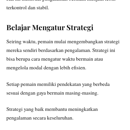
terkontrol dan stabil.
Belajar Mengatur Strategi
Seiring waktu, pemain mulai mengembangkan strategi
mereka sendiri berdasarkan pengalaman. Strategi ini
bisa berupa cara mengatur waktu bermain atau
mengelola modal dengan lebih efisien.
Setiap pemain memiliki pendekatan yang berbeda
sesuai dengan gaya bermain masing-masing.
Strategi yang baik membantu meningkatkan
pengalaman secara keseluruhan.