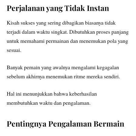
Perjalanan yang Tidak Instan
Kisah sukses yang sering dibagikan biasanya tidak
terjadi dalam waktu singkat. Dibutuhkan proses panjang
untuk memahami permainan dan menemukan pola yang
sesuai.
Banyak pemain yang awalnya mengalami kegagalan
sebelum akhirnya menemukan ritme mereka sendiri.
Hal ini menunjukkan bahwa keberhasilan
membutuhkan waktu dan pengalaman.
Pentingnya Pengalaman Bermain