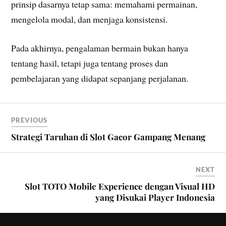
prinsip dasarnya tetap sama: memahami permainan,
mengelola modal, dan menjaga konsistensi.
Pada akhirnya, pengalaman bermain bukan hanya
tentang hasil, tetapi juga tentang proses dan
pembelajaran yang didapat sepanjang perjalanan.
PREVIOUS
Strategi Taruhan di Slot Gacor Gampang Menang
NEXT
Slot TOTO Mobile Experience dengan Visual HD
yang Disukai Player Indonesia