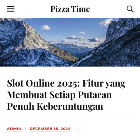
Pizza Time
Slot Online 2025: Fitur yang
Membuat Setiap Putaran
Penuh Keberuntungan
ADMIN
DECEMBER 15, 2024