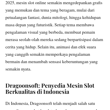
2025, mesin slot online semakin mengedepankan grafis
yang memukau dan tema yang beragam, mulai dari
petualangan fantasi, dunia mitologi, hingga kehidupan
masa depan yang futuristik. Setiap tema membawa
pengalaman visual yang berbeda, membuat pemain
merasa seolah-olah mereka sedang berpartisipasi dalam
cerita yang hidup. Selain itu, animasi dan efek suara
yang canggih semakin memperkaya pengalaman
bermain dan menambah sensasi keberuntungan yang
semakin nyata.
Dragoonsoft: Penyedia Mesin Slot
Berkualitas di Indonesia
Di Indonesia, Dragoonsoft telah menjadi salah satu