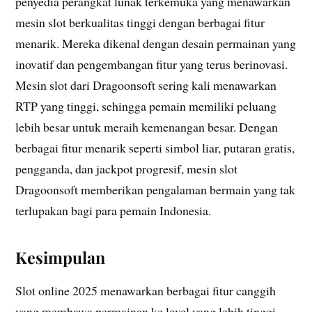
penyedia perangkat lunak terkemuka yang menawarkan
mesin slot berkualitas tinggi dengan berbagai fitur
menarik. Mereka dikenal dengan desain permainan yang
inovatif dan pengembangan fitur yang terus berinovasi.
Mesin slot dari Dragoonsoft sering kali menawarkan
RTP yang tinggi, sehingga pemain memiliki peluang
lebih besar untuk meraih kemenangan besar. Dengan
berbagai fitur menarik seperti simbol liar, putaran gratis,
pengganda, dan jackpot progresif, mesin slot
Dragoonsoft memberikan pengalaman bermain yang tak
terlupakan bagi para pemain Indonesia.
Kesimpulan
Slot online 2025 menawarkan berbagai fitur canggih
yang membawa permainan ke level yang lebih tinggi.