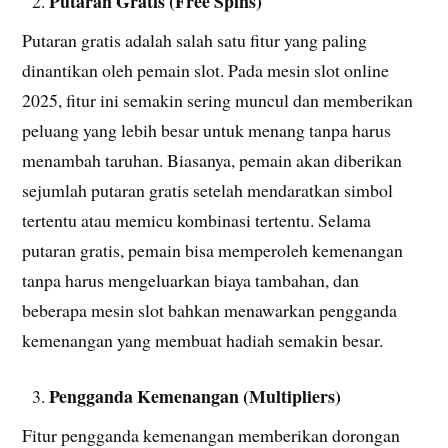
Putaran Gratis (Free Spins)
Putaran gratis adalah salah satu fitur yang paling
dinantikan oleh pemain slot. Pada mesin slot online
2025, fitur ini semakin sering muncul dan memberikan
peluang yang lebih besar untuk menang tanpa harus
menambah taruhan. Biasanya, pemain akan diberikan
sejumlah putaran gratis setelah mendaratkan simbol
tertentu atau memicu kombinasi tertentu. Selama
putaran gratis, pemain bisa memperoleh kemenangan
tanpa harus mengeluarkan biaya tambahan, dan
beberapa mesin slot bahkan menawarkan pengganda
kemenangan yang membuat hadiah semakin besar.
Pengganda Kemenangan (Multipliers)
Fitur pengganda kemenangan memberikan dorongan