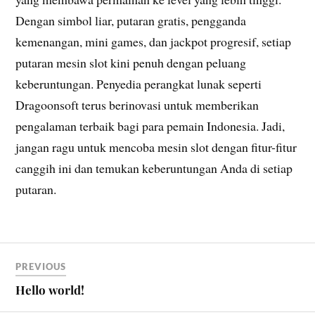
Dengan simbol liar, putaran gratis, pengganda
kemenangan, mini games, dan jackpot progresif, setiap
putaran mesin slot kini penuh dengan peluang
keberuntungan. Penyedia perangkat lunak seperti
Dragoonsoft terus berinovasi untuk memberikan
pengalaman terbaik bagi para pemain Indonesia. Jadi,
jangan ragu untuk mencoba mesin slot dengan fitur-fitur
canggih ini dan temukan keberuntungan Anda di setiap
putaran.
PREVIOUS
Hello world!