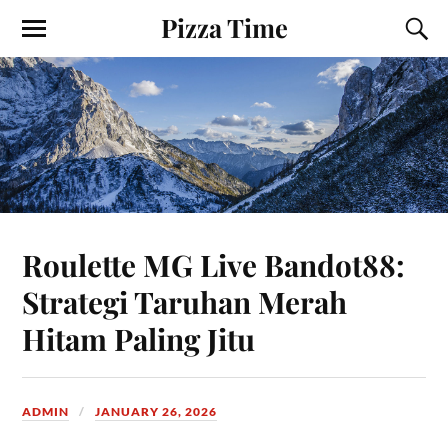
Pizza Time
Roulette MG Live Bandot88:
Strategi Taruhan Merah
Hitam Paling Jitu
ADMIN
JANUARY 26, 2026