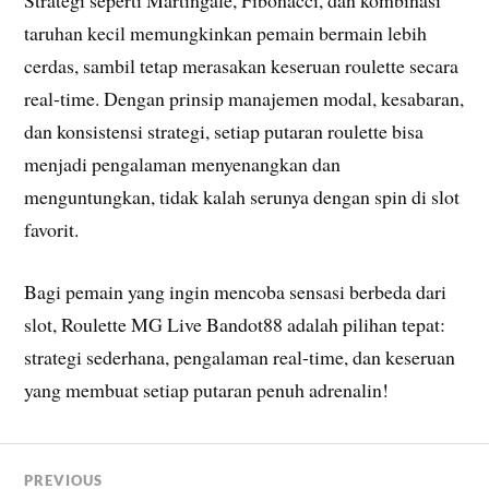
Strategi seperti Martingale, Fibonacci, dan kombinasi
taruhan kecil memungkinkan pemain bermain lebih
cerdas, sambil tetap merasakan keseruan roulette secara
real-time. Dengan prinsip manajemen modal, kesabaran,
dan konsistensi strategi, setiap putaran roulette bisa
menjadi pengalaman menyenangkan dan
menguntungkan, tidak kalah serunya dengan spin di slot
favorit.
Bagi pemain yang ingin mencoba sensasi berbeda dari
slot, Roulette MG Live Bandot88 adalah pilihan tepat:
strategi sederhana, pengalaman real-time, dan keseruan
yang membuat setiap putaran penuh adrenalin!
PREVIOUS