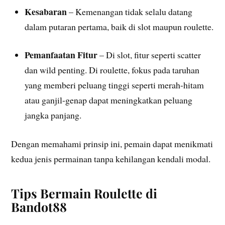
Kesabaran
– Kemenangan tidak selalu datang
dalam putaran pertama, baik di slot maupun roulette.
Pemanfaatan Fitur
– Di slot, fitur seperti scatter
dan wild penting. Di roulette, fokus pada taruhan
yang memberi peluang tinggi seperti merah-hitam
atau ganjil-genap dapat meningkatkan peluang
jangka panjang.
Dengan memahami prinsip ini, pemain dapat menikmati
kedua jenis permainan tanpa kehilangan kendali modal.
Tips Bermain Roulette di
Bandot88