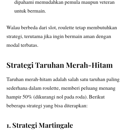
dipahami memudahkan pemula maupun veteran
untuk bermain.
Walau berbeda dari slot, roulette tetap membutuhkan
strategi, terutama jika ingin bermain aman dengan
modal terbatas.
Strategi Taruhan Merah-Hitam
Taruhan merah-hitam adalah salah satu taruhan paling
sederhana dalam roulette, memberi peluang menang
hampir 50% (dikurangi nol pada roda). Berikut
beberapa strategi yang bisa diterapkan:
1. Strategi Martingale