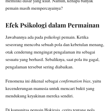
memiliki dasar yang kuat. Namun, kenapa banyak
pemain masih mempercayainya?
Efek Psikologi dalam Permainan
Jawabannya ada pada psikologi pemain. Ketika
seseorang mencoba sebuah pola dan kebetulan menang,
otak cenderung mengingat pengalaman itu sebagai
sesuatu yang berhasil. Sebaliknya, saat pola itu gagal,
pengalaman tersebut sering diabaikan.
Fenomena ini dikenal sebagai
confirmation bias
, yaitu
kecenderungan manusia untuk mencari bukti yang
mendukung keyakinan mereka sendiri.
Di komunitas pemain Hokiraja, cerita tentang pola