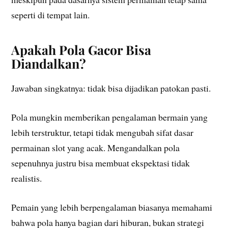
seperti di tempat lain.
Apakah Pola Gacor Bisa
Diandalkan?
Jawaban singkatnya: tidak bisa dijadikan patokan pasti.
Pola mungkin memberikan pengalaman bermain yang
lebih terstruktur, tetapi tidak mengubah sifat dasar
permainan slot yang acak. Mengandalkan pola
sepenuhnya justru bisa membuat ekspektasi tidak
realistis.
Pemain yang lebih berpengalaman biasanya memahami
bahwa pola hanya bagian dari hiburan, bukan strategi