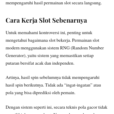
mempengaruhi hasil permainan slot secara langsung.
Cara Kerja Slot Sebenarnya
Untuk memahami kontroversi ini, penting untuk
mengetahui bagaimana slot bekerja. Permainan slot
modern menggunakan sistem RNG (Random Number
Generator), yaitu sistem yang memastikan setiap
putaran bersifat acak dan independen.
Artinya, hasil spin sebelumnya tidak mempengaruhi
hasil spin berikutnya. Tidak ada “ingat-ingatan” atau
pola yang bisa diprediksi oleh pemain.
Dengan sistem seperti ini, secara teknis pola gacor tidak